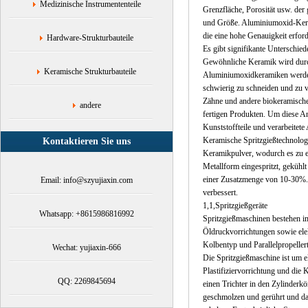
Medizinische Instrumententeile
Grenzfläche, Porosität usw. der 
und Größe. Aluminiumoxid-Kerami
die eine hohe Genauigkeit erford
Hardware-Strukturbauteile
Es gibt signifikante Untersch
Gewöhnliche Keramik wird durch
Keramische Strukturbauteile
Aluminiumoxidkeramiken werden 
schwierig zu schneiden und zu v
Zähne und andere biokeramisch
andere
fertigen Produkten. Um diese An
Kunststoffteile und verarbeitet
Keramische Spritzgießtechnolog
Kontaktieren Sie uns
Keramikpulver, wodurch es zu e
Metallform eingespritzt, gekühl
einer Zusatzmenge von 10-30%. 
Email: info@szyujiaxin.com
verbessert.
1,1,Spritzgießgeräte
Whatsapp: +8615986816992
Spritzgießmaschinen bestehen im
Öldruckvorrichtungen sowie elek
Kolbentyp und Parallelpropellert
Wechat: yujiaxin-666
Die Spritzgießmaschine ist um el
Plastifiziervorrichtung und die
QQ: 2269845694
einen Trichter in den Zylinderk
geschmolzen und gerührt und da