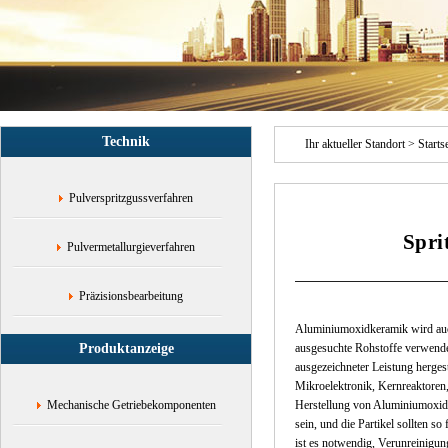
Verarbeitungstechnologie,Spezialkeramik,High-
Tech-
Keramik,Aluminiumoxid-
Keramik-
Spritzguss,Aluminiumoxid-
Keramik-
Pulver-
Technik
Einspritzung,CIM-
Ihr aktueller Standort >
Starts
Pulver-
Einspritzung,Shenzhen-
Pulverspritzgussverfahren
Keramik-
Pulver-
Spri
Einspritzung,Zirkonoxid-
Pulvermetallurgieverfahren
Keramikpulver-
Injektion,Isolierkeramik,hitzebest?
ndige
Präzisionsbearbeitung
Keramik,verschlei?
Aluminiumoxidkeramik wird auch
feste
Produktanzeige
ausgesuchte Rohstoffe verwende
Keramik,Keramikverarbeitung
ausgezeichneter Leistung herges
Mikroelektronik, Kernreaktoren
Mechanische Getriebekomponenten
Herstellung von Aluminiumoxidk
sein, und die Partikel sollten 
ist es notwendig, Verunreinigu