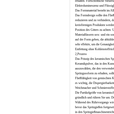
erhalten. Fortschrittliche Steu
Elektrolumineszenz und Flüssigk
Das Formmaterial besteht im All
Das Formdesign sollte den Fli
reduzieren und zu verhindern, d
kreisförmigen Produkten werden F
Position des Gitters zu achten.
Materialfässern usw. und ein so
auf der Form geben, die abkühle
sehr effektiv, um die Genauigke
Entfettung ohne Kohlenstoffrüc
2,Prozess
Das Prinzip des keramischen Spr
Keramikpulver, das in den Kunst
auszuwählen, die den verwendet
Spritzgussform zu erhalten, sol
Fließfähigkeit von gemischten K
es wichtig, die Dispergierbarke
Weichmacher und Schmierstoffe
Die Partikelgröße von keramisch
gründlich und rühren Sie um. Der
Während des Rührvorgangs wird d
bevor das Spritzgießen fortgese
in den Spritzgießmaschinentricht