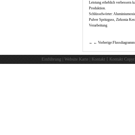
Leistung erheblich verbessern 
Produktion.
Schlüsselwörter: Aluminiumoxi
Pulver Spritzguss, Zirkonia Ke
Verarbeitung
← Vorherige:Flussdiagramm
Einführung
|
Website Karte
|
Kontakt
丨
Kontakt
Copyr