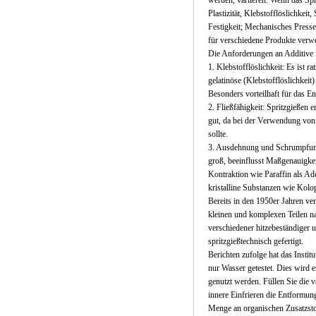
werden, variieren. Wenn das Spri
Plastizität, Klebstofflöslichke
Festigkeit; Mechanisches Presse
für verschiedene Produkte verw
Die Anforderungen an Additive in
1. Klebstofflöslichkeit: Es ist
gelatinöse (Klebstofflöslichkei
Besonders vorteilhaft für das En
2. Fließfähigkeit: Spritzgießen 
gut, da bei der Verwendung von 
sollte.
3. Ausdehnung und Schrumpfung
groß, beeinflusst Maßgenauigke
Kontraktion wie Paraffin als Ad
kristalline Substanzen wie Kol
Bereits in den 1950er Jahren v
kleinen und komplexen Teilen n
verschiedener hitzebeständiger 
spritzgießtechnisch gefertigt.
Berichten zufolge hat das Instit
nur Wasser getestet. Dies wird 
genutzt werden. Füllen Sie die 
innere Einfrieren die Entformun
Menge an organischen Zusatzstof