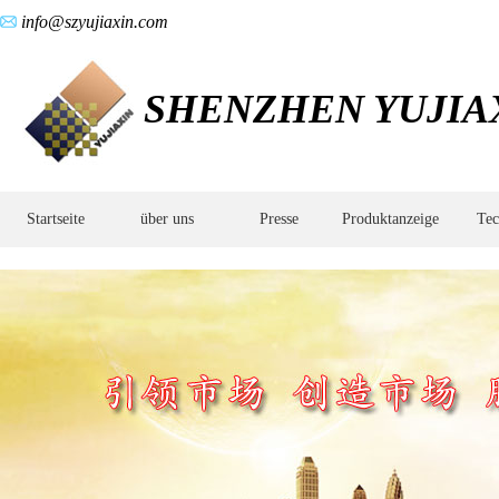
info@szyujiaxin.com
SHENZHEN YUJIAX
Startseite
über uns
Presse
Produktanzeige
Tec
Keramikpulver-
Spritzgusstechnologie,Aluminiumoxid-
Keramik-
Spritzgusstechnologie,Einführung
in
den
CIM-
Prozess,Einführung
in
die
CIM-