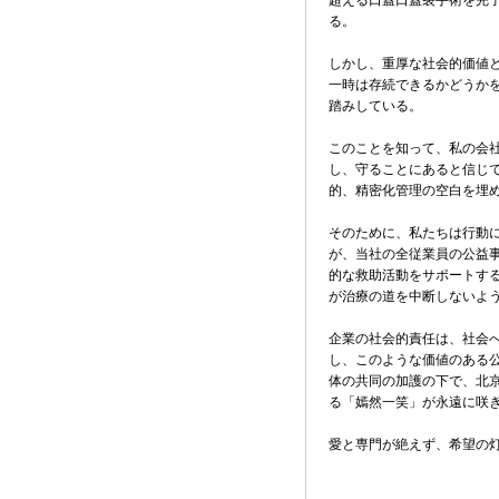
超える口蓋口蓋裂手術を完了
る。
しかし、重厚な社会的価値
一時は存続できるかどうか
踏みしている。
このことを知って、私の会
し、守ることにあると信じ
的、精密化管理の空白を埋
そのために、私たちは行動
が、当社の全従業員の公益
的な救助活動をサポートす
が治療の道を中断しないよ
企業の社会的責任は、社会
し、このような価値のある
体の共同の加護の下で、北
る「嫣然一笑」が永遠に咲
愛と専門が絶えず、希望の