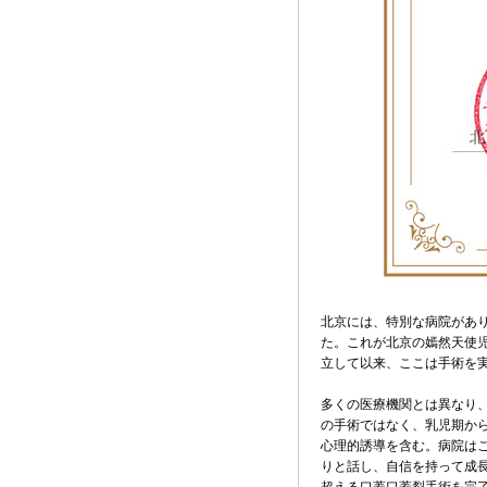
北京には、特別な病院があ
た。これが北京の
嫣然天使
立して以来、ここは手術を
多くの医療機関とは異なり
の手術ではなく、乳児期か
心理的誘導を含む。病院は
りと話し、自信を持って成長