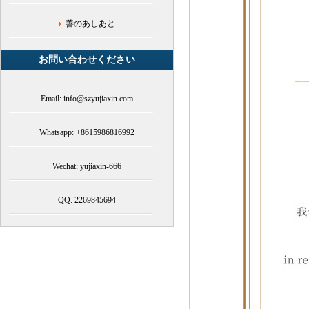
慈
善
善のあしあと
支
援,
李
お問い合わせください
亜
鵬,
社
Email: info@szyujiaxin.com
会
公
Whatsapp: +8615986816992
益
Wechat: yujiaxin-666
QQ: 2269845694