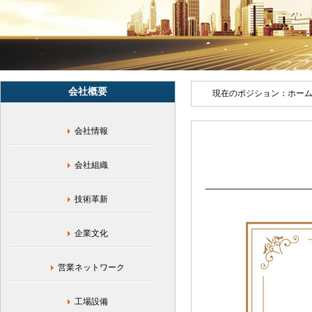
任,
北
京,
嫣
然
天
使
会社概要
児
現在のポジション：
ホー
童
病
会社情報
院,
医
療
会社組織
救
助,
口
技術革新
唇
口
企業文化
蓋
裂,
児
営業ネットワーク
童
健
工場設備
康,