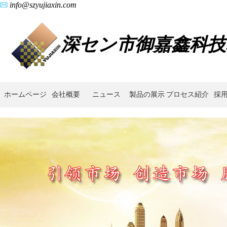
info@szyujiaxin.com
深セン市御嘉鑫科技
ホームページ
会社概要
ニュース
製品の展示
プロセス紹介
採
公
益
寄
付,
企
業
の
社
会
的
責