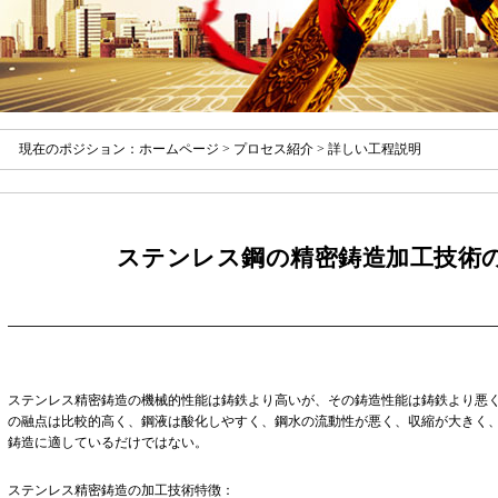
現在のポジション：
ホームページ
>
プロセス紹介
> 詳しい工程説明
ステンレス鋼の精密鋳造加工技術
ステンレス精密鋳造の機械
的性能は鋳鉄より高いが、その鋳造性能は鋳鉄より悪
の融点は比較的高く、鋼液は酸化しやすく、鋼水の流動性が悪く、収縮が大きく
鋳造に適しているだけではない。
ステンレス精密鋳造の加工技術特徴：