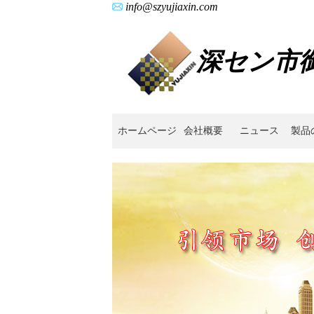
info@szyujiaxin.com
深セン市
ホームページ
会社概要
ニュース
製品
カ
ス
タ
ム
ス
テ
ン
レ
ス
非
標