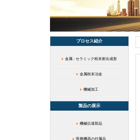
準
部
品,
ス
テ
ン
レ
プロセス紹介
ス
加
工
金属 - セラミック粉末射出成形
メ
ー
カ
金属粉末冶金
ー,
深
セ
機械加工
ン
ス
製品の展示
テ
ン
レ
機械伝達部品
ス
鋳
造
医療機器の付属品