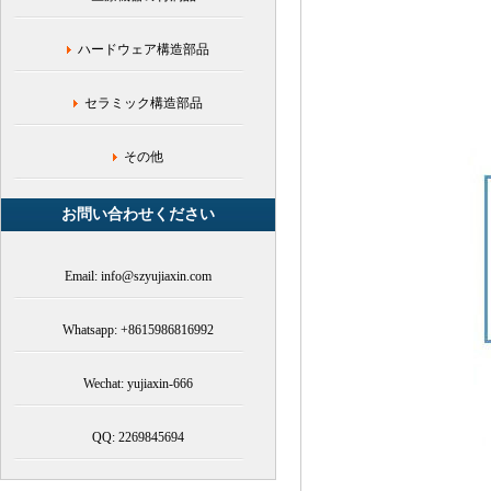
属
粉
ハードウェア構造部品
末
冶
金,PIM
セラミック構造部品
加
工,Yujiaxin,
粉
その他
末
冶
お問い合わせください
金
ネ
ッ
Email: info@szyujiaxin.com
ト
ワ
ー
Whatsapp: +8615986816992
ク,
深
Wechat: yujiaxin-666
セ
ン
粉
QQ: 2269845694
末
プ
レ