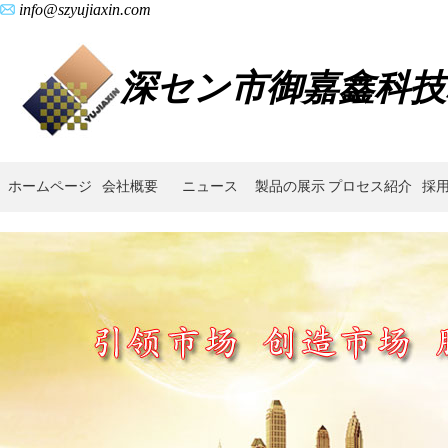
info@szyujiaxin.com
深セン市御嘉鑫科技
ホームページ
会社概要
ニュース
製品の展示
プロセス紹介
採
粉
末
冶
金,
加
工
技
術,
プ
ロ
セ