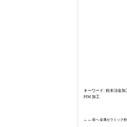
ス
メ
ー
カ
ー
キーワード: 粉末冶金加
PIM 加工
← 前へ:金属セラミック