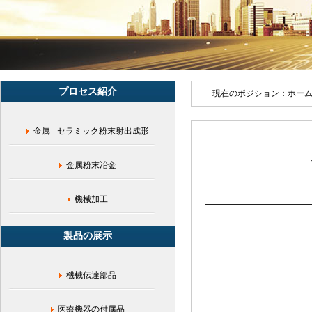
ス
フ
ロ
ー
チ
ャ
ー
プロセス紹介
ト,PIM
現在のポジション：
ホー
粉
末
金属 - セラミック粉末射出成形
冶
金
プ
金属粉末冶金
ロ
セ
ス
機械加工
フ
ロ
製品の展示
ー
チ
ャ
機械伝達部品
ー
ト,
金
医療機器の付属品