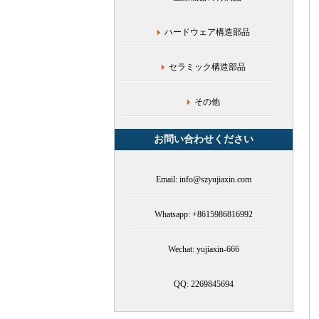
ズ,
ス
ハードウェア構造部品
テ
ン
レ
セラミック構造部品
ス
鋼
シ
その他
リ
ー
お問い合わせください
ズ,
工
具
Email: info@szyujiaxin.com
鋼
シ
リ
Whatsapp: +8615986816992
ー
ズ,
Wechat: yujiaxin-666
軟
磁
合
QQ: 2269845694
金
シ
リ