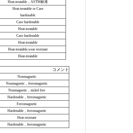
Heat-treatable，ASTM标准
Heat-treatable or Case
hardenable
Case hardenable
Heat-treatable
Case hardenable
Heat-treatable
Heat-treatable,wear resistant
Heat-treatable
コメント
Nonmagnetic
Nonmagnetic，ferromagnetic
Nonmagnetic，nickel free
Hardenable，ferromagnetic
Ferromagnetic
Hardenable，ferromagnetic
Heat resistant
Hardenable，ferromagnetic