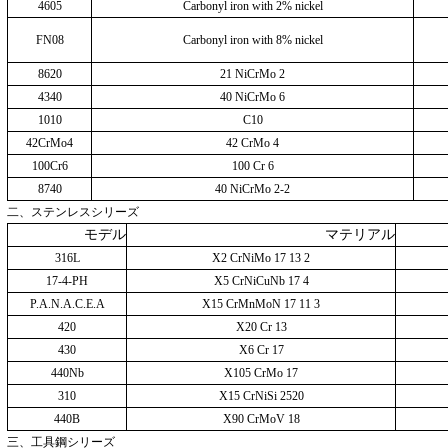
4605
Carbonyl iron with 2% nickel
FN08
Carbonyl iron with 8% nickel
8620
21 NiCrMo 2
4340
40 NiCrMo 6
1010
C10
42CrMo4
42 CrMo 4
100Cr6
100 Cr 6
8740
40 NiCrMo 2-2
二、ステンレスシリーズ
モデル
マテリアル
316L
X2 CrNiMo 17 13 2
17-4-PH
X5 CrNiCuNb 17 4
P.A.N.A.C.E.A
X15 CrMnMoN 17 11 3
420
X20 Cr 13
430
X6 Cr 17
440Nb
X105 CrMo 17
310
X15 CrNiSi 2520
440B
X90 CrMoV 18
三、工具鋼シリーズ