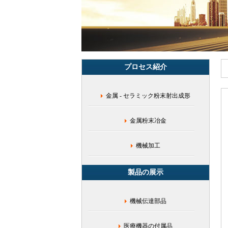
ド
フ
ィ
ー
ド,MIM
金
属
プロセス紹介
粉
末
材
金属 - セラミック粉末射出成形
料,MIM
粉
末
金属粉末冶金
注
射
工
機械加工
場,
低
製品の展示
合
金
鋼
機械伝達部品
シ
リ
ー
医療機器の付属品