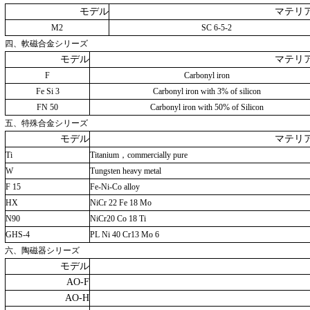
モデル
マテリ
M2
SC 6-5-2
四、軟磁合金シリーズ
モデル
マテリ
F
Carbonyl iron
Fe Si 3
Carbonyl iron with 3% of silicon
FN 50
Carbonyl iron with 50% of Silicon
五、特殊合金シリーズ
モデル
マテリ
Ti
Titanium，commercially pure
W
Tungsten heavy metal
F 15
Fe-Ni-Co alloy
HX
NiCr 22 Fe 18 Mo
N90
NiCr20 Co 18 Ti
GHS-4
PL Ni 40 Cr13 Mo 6
六、陶磁器シリーズ
モデル
AO-F
AO-H