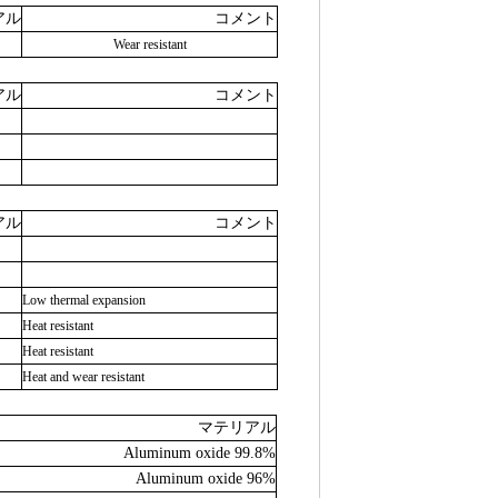
アル
コメント
Wear resistant
アル
コメント
アル
コメント
Low thermal expansion
Heat resistant
Heat resistant
Heat and wear resistant
マテリアル
Aluminum oxide 99.8%
Aluminum oxide 96%