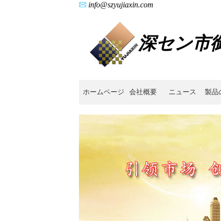
info@szyujiaxin.com
深セン市
ホームページ
会社概要
ニュース
製品
BASF
フ
ィ
ー
ド,Catamold,
ポ
リ
ア
ル
デ
ヒ