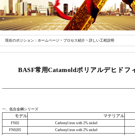
現在のポジション：
ホームページ
>
プロセス紹介
> 詳しい工程説明
BASF常用Catamoldポリアルデヒ
一、低合金鋼シリーズ
モデル
マテリアル
FN02
Carbonyl iron with 2% nickel
FN0205
Carbonyl iron with 2% nickel