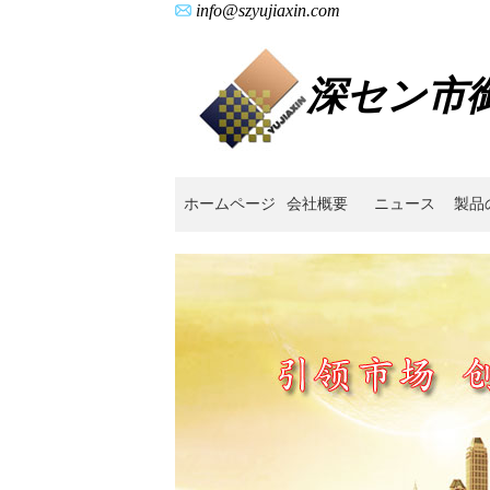
info@szyujiaxin.com
深セン市
ホームページ
会社概要
ニュース
製品
精
密
鋳
造,
精
密
ダ
イ
カ
ス
ト,