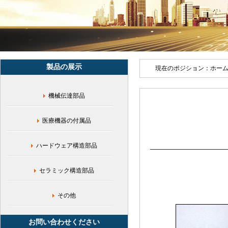
車,
鉄
基
歯
車,PIM
粉
末
製品の展示
冶
現在のポジション：
ホー
金,
精
機械伝達部品
密
歯
車,
医療機器の付属品
小
弾
性
ハードウェア構造部品
歯
車,
セラミック構造部品
銅
基
粉
その他
末
冶
お問い合わせください
金