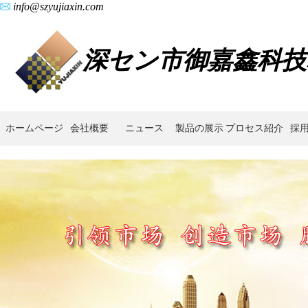
info@szyujiaxin.com
深セン市御嘉鑫科技
ホームページ
会社概要
ニュース
製品の展示
プロセス紹介
採
ス
テ
ン
レ
ス
鋼
粉
末
冶
金
歯