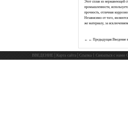
Этот сплав из нержавеющей с
промышленности, используется
прочность, отличная коррози
Независимо от того, являютс
же материалу, за исключением
← Предыдущая:Введение в
ВВЕДЕНИЕ
│
Карта сайта
│
Ссылка
丨
Связаться с нами