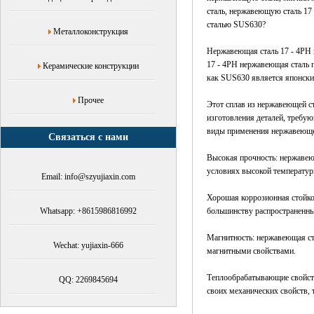
нержавеющей
сталь, нержавеющую сталь 17
стали
сталью SUS630?
Металлоконструкция
SUS630
магнитный,17
Нержавеющая сталь 17 - 4PH 
-
17 - 4PH нержавеющая сталь 
Керамические конструкции
4PH
как SUS630 является японским
и
SUS630
Прочее
Этот сплав из нержавеющей с
одинаковы?
изготовления деталей, требу
Дорого
виды применения нержавеющей
Связаться с нами
ли
металлический
Высокая прочность: нержавеющ
порошок
условиях высокой температур
Email: info@szyujiaxin.com
для
инъекций?
Хорошая коррозионная стойко
Ванная
Whatsapp: +8615986816992
большинству распространенных
ванна,медицинское
оборудование,аэрокосмическая
Магнитность: нержавеющая ста
Wechat: yujiaxin-666
промышленность,Юйцзясинь
магнитными свойствами.
Теплообрабатывающие свойств
QQ: 2269845694
своих механических свойств, т