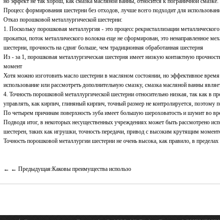
но эффект не так хорош, как смазка масляной ванны, относится к пограничной смазке.
Процесс формирования шестерни без отходов, лучше всего подходит для использован
Отказ порошковой металлургической шестерни:
1. Поскольку порошковая металлургия - это процесс рекристаллизации металлического
прокатки, поток металлического волокна еще не сформирован, это ненаправленное мех
шестерни, прочность на сдвиг больше, чем традиционная обработанная шестерня
Из - за 1, порошковая металлургическая шестерня имеет низкую контактную прочност
момент
Хотя можно изготовить масло шестерни в масляном состоянии, но эффективное время 
использование или рассмотреть дополнительную смазку, смазка масляной ванны являе
4. Точность порошковой металлургической шестерни относительно низкая, так как в пр
управлять, как кирпич, глиняный кирпич, точный размер не контролируется, поэтому п
По четырем причинам поверхность зуба имеет большую шероховатость и шумит во вр
Подводя итог, в некоторых несущественных учреждениях может быть рассмотрено ис
шестерен, таких как игрушки, точность передачи, привод с высоким крутящим момент
Точность порошковой металлургии шестерни не очень высока, как правило, в пределах 
← Предыдущая:Каковы преимущества использо