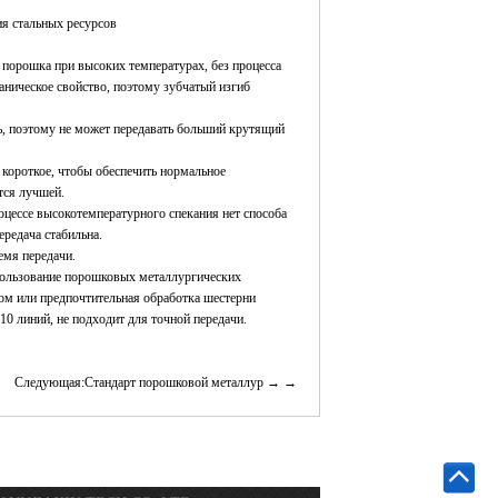
ия стальных ресурсов
 порошка при высоких температурах, без процесса
аническое свойство, поэтому зубчатый изгиб
ь, поэтому не может передавать больший крутящий
короткое, чтобы обеспечить нормальное
тся лучшей.
оцессе высокотемпературного спекания нет способа
ередача стабильна.
емя передачи.
пользование порошковых металлургических
ом или предпочтительная обработка шестерни
10 линий, не подходит для точной передачи.
Следующая:Стандарт порошковой металлур →