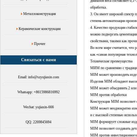
диапазон веса составляет 0,1
обработка.
Металлоконструкция
3. Он имеет широкий спектр 
степень автоматизации произв
4. Качество продукции стабил
Керамические конструкции
можно подвергать цементации
свойствами, такими как прочно
Прочее
Во всем мире считается, что 
как «самая популярная технол
Связаться с нами
Технические преимущества
МИМ по сравнению с традици
MIM может производить издел
Email: info@szyujiaxin.com
Изделия MIM обладают высоко
MIM может объединить 2 или 
Whatsapp: +8615986816992
MIM против обработки
Конструкция MIM позволяет с
Wechat: yujiaxin-666
MIM может неоднократно изме
и с высокой степенью использ
MIM формирует сложные издел
QQ: 2269845694
MIM позволяет создавать дет
MIM против инвестиционного