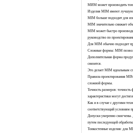
МИМ может производить тонко
Изделия MIM имеют лучшую ш
MIM больше подходит для изг
MIM значительно снижает объ
MIM может быстро производит
руководство по проектирова
Для MIM обычно подходят пр
Сложные формы: MIM позволя
Дополнительная форма продукт
снизится.
Это делает MIM идеальным сп
Правила проектирования MIM 
сложной формы.
Точность размеров: точность
характеристики могут достига
Как и в случае с другими тех
соответствующий условиям п
Допуски умеренно смягчены. 
путем последующей обработк
Тонкостенные изделия: для M