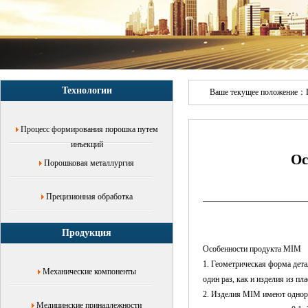
под
давлением
металлического
порошка,Обработка
литья
под
давлением
Технологии
нержавеющей
Ваше текущее положение：
стали,Шэньчжэньский
производитель
Процесс формирования порошка путем
литьевых
систем
инъекций
Ос
MIM
Порошковая металлургия
Прецизионная обработка
Продукция
Особенности продукта MIM
1. Геометрическая форма дета
Механические компоненты
один раз, как и изделия из пл
2. Изделия MIM имеют одноро
Медицинские принадлежности