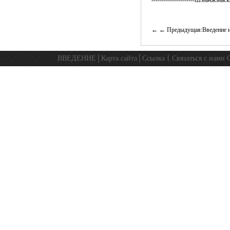
---------------------Шэньчжэньс
← Предыдущая:Введение и 
ВВЕДЕНИЕ
│
Карта сайта
│
Ссылка
丨
Связаться с нами