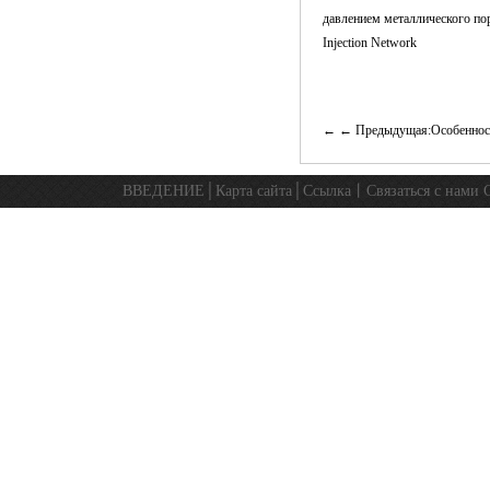
давлением металлического по
Injection Network
← Предыдущая:Особенност
ВВЕДЕНИЕ
│
Карта сайта
│
Ссылка
丨
Связаться с нами