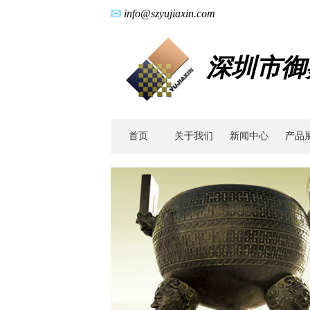
info@szyujiaxin.com
深圳市御
首页
关于我们
新闻中心
产品
产
品
展
示
-
医
疗
器
械
配
件