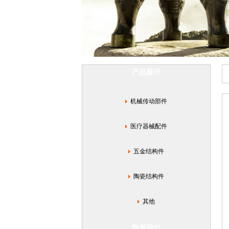
·
金
属
结
构
件
·
产品展示
军
工
零
机械传动部件
部
件
医疗器械配件
五金结构件
陶瓷结构件
其他
联系我们