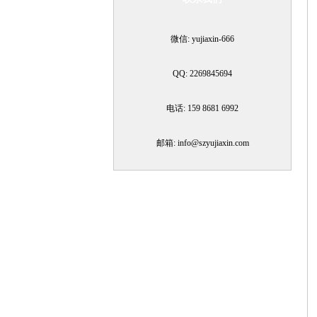
微信: yujiaxin-666
QQ: 2269845694
电话: 159 8681 6992
邮箱: info@szyujiaxin.com