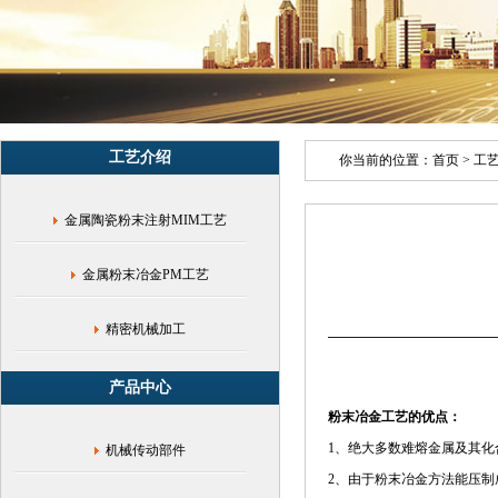
粉
末
冶
金
压
制
_
工艺介绍
广
你当前的位置：
首页
>
工
东
粉
金属陶瓷粉末注射MIM工艺
末
冶
金
金属粉末冶金PM工艺
_
粉
末
精密机械加工
冶
金
产品中心
齿
轮
粉末冶金工艺的优点：
_PM
1、绝大多数难熔金属及其
机械传动部件
压
制
2、由于粉末冶金方法能压