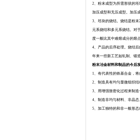
2、粉末成型为所需形状的
加压成型和无压成型。加压
3、坯块的烧结。烧结是粉
元系烧结和多元系烧结。对
度一般比其中难熔成分的熔
4、产品的后序处理。烧结
年来一些新工艺如轧制、锻
粉末冶金材料和制品的今后
1、有代表性的铁基合金，
2、制造具有均匀显微组织
3、用增强致密化过程来制
4、制造非均匀材料、非晶态
5、加工独特的和非一般形态