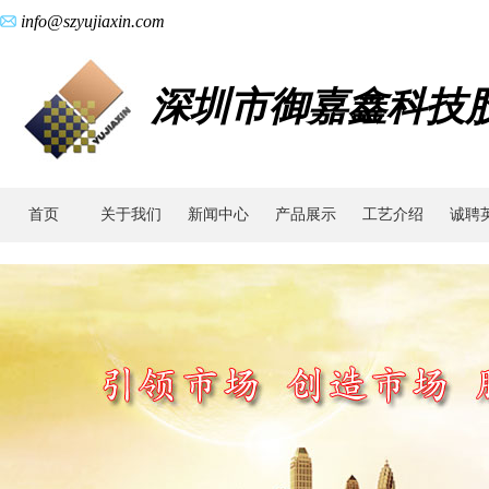
info@szyujiaxin.com
深圳市御嘉鑫科技
首页
关于我们
新闻中心
产品展示
工艺介绍
诚聘
工
艺
简
介|
金
属
粉
末
冶
金
_