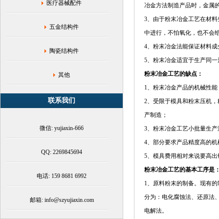
加
医疗器械配件
冶金方法制造产品时，金属的
工
_
3、由于粉末冶金工艺在材
五金结构件
小
中进行，不怕氧化，也不会
模
数
4、粉末冶金法能保证材料成
陶瓷结构件
齿
5、粉末冶金适宜于生产同
轮
粉末冶金工艺的缺点：
_
其他
铁
1、粉末冶金产品的机械性
基
联系我们
2、受限于模具和粉末压机
齿
轮
产制造；
微信: yujiaxin-666
3、粉末冶金工艺小批量生产
4、部分要求产品精度高的机
QQ: 2269845694
5、模具费用相对来说要高出
粉末冶金工艺的基本工序是
电话: 159 8681 6992
1、原料粉末的制备。现有
分为：电化腐蚀法、还原法
邮箱: info@szyujiaxin.com
电解法。