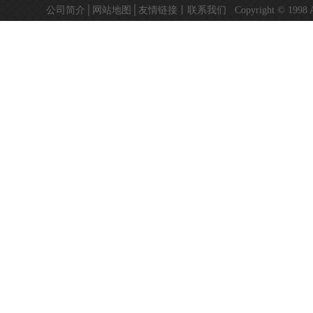
成
公司简介
│
网站地图
│
友情链接
丨
联系我们
Copyright © 19
型
机