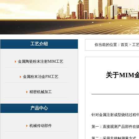
型|MIM
注
射|
收
缩
变
形
工艺介绍
问
你当前的位置：
首页
>
工
题
分
金属陶瓷粉末注射MIM工艺
析|
烧
关于MIM
结
金属粉末冶金PM工艺
过
程|
金
精密机械加工
属
注
产品中心
射
针对
金属注射成型烧结
过程
成
型
机械传动部件
第一：直接观测产品部件在
件|
非
第二：采用非接触测量方式，