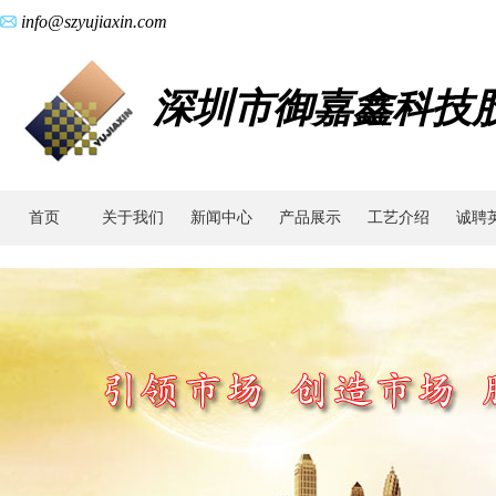
info@szyujiaxin.com
深圳市御嘉鑫科技
首页
关于我们
新闻中心
产品展示
工艺介绍
诚聘
工
艺
简
介|MIM
金
属
粉
末
注
射
成