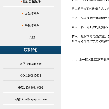
接
医疗器械配件
触
第三采用大面积测量方式，直
测
五金结构件
量
第四：实现
金属注射成型件
方
式|MIM
陶瓷结构件
第五：在不同升温制度(如不
产
品
第六：观测不同气氛(真空、
烧
其他
压恒定对部件尺寸变化规律的
结
变
联系我们
形
原
← 上一篇:MIM工艺基础
因|MIM
微信: yujiaxin-666
粉
末
冶
QQ: 2269845694
金
烧
电话: 159 8681 6992
结
工
艺|MIM
邮箱: info@szyujiaxin.com
注
射