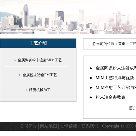
(MIM)
与
粉
末
冶
金
精
工艺介绍
密
你当前的位置：
首页
>
工
加
工
金属陶瓷粉末注射MIM工艺
● 金属陶瓷粉末注射成
金属粉末冶金PM工艺
● MIM工艺特点与优势
● MIM注射工艺介绍与
精密机械加工
● 粉末冶金参数表
首
公司简介
│
网站地图
│
友情链接
丨
联系我们
Copyright © 19