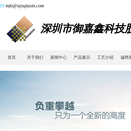
info@szyujiaxin.com
深圳市御嘉鑫科技
首页
关于我们
新闻中心
产品展示
工艺介绍
诚聘
工
艺
介
绍
-
金
属
注
射
成
型