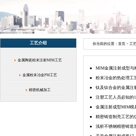
(MIM)
与
粉
末
冶
金
精
工艺介绍
密
你当前的位置：
首页
>
工
加
工
金属陶瓷粉末注射MIM工艺
● MIM金属注射成型
金属粉末冶金PM工艺
● 粉末冶金的热处理工
● 钛及钛合金的金属注
精密机械加工
● 注塑工艺人员必知的
● 金属注射成型MIM模
● 精密铸造制壳工艺的
● 浅析不锈钢精密铸造