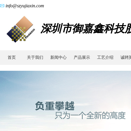
info@szyujiaxin.com
深圳市御嘉鑫科技
首页
关于我们
新闻中心
产品展示
工艺介绍
诚聘
工
艺
介
绍
-
金
属
注
射
成
型