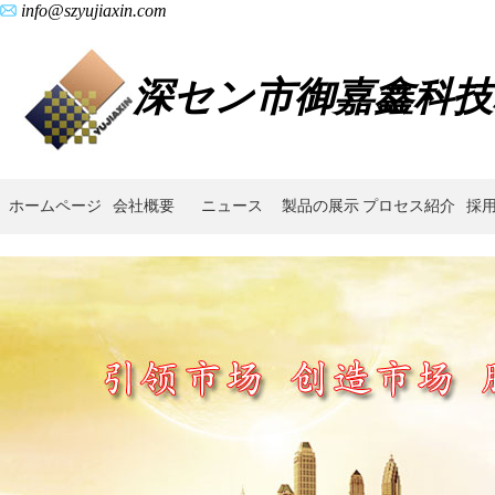
info@szyujiaxin.com
深セン市御嘉鑫科技
ホームページ
会社概要
ニュース
製品の展示
プロセス紹介
採
粉
末
冶
金,
鍛
造,
鋳
造,
ヘ
リ
カ