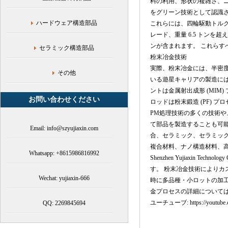
料の利用、形状の複雑さ、
歯
をグリーン技術として認識
車,
ハードウェア構造部品
これらには、四輪駆動トルク
ス
プ
レード、重量 6.5 トンを
ロ
ンが含まれます。 これら
セラミック構造部品
ケ
粉末冶金技術
ッ
実際、粉末冶金には、半密
ト,
その他
いる遊星キャリアの製造に
カ
ントは金属射出成形 (MIM
ム
お問い合わせください
ロッドは粉末鍛造 (PF) 
PM処理技術の多くの技術
て部品を製造することも可
Email: info@szyujiaxin.com
合、セラミック、セラミッ
複合材料、ナノ構造材料、
Whatsapp: +8615986816992
Shenzhen Yujiaxin
す。 粉末冶金技術によりカ
Wechat: yujiaxin-666
時に多品種・小ロットの加
金プロセスの詳細について
ユーチューブ: https://youtube.co
QQ: 2269845694