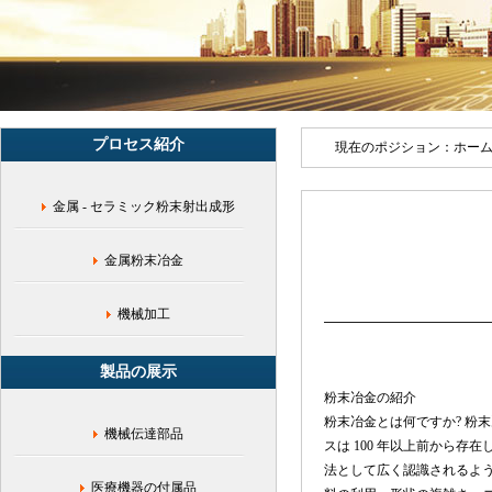
ル
ギ
ヤ,
腹
腔
鏡
ハ
プロセス紹介
サ
現在のポジション：
ホー
ミ,
マ
金属 - セラミック粉末射出成形
ニ
ホ
ー
金属粉末冶金
ル
ド,
熱
機械加工
間
静
製品の展示
水
圧
粉末冶金の紹介
プ
粉末冶金とは何ですか? 粉
機械伝達部品
レ
スは 100 年以上前から
ス,
法として広く認識されるよ
内
医療機器の付属品