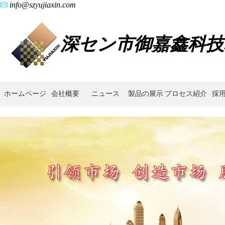
info@szyujiaxin.com
深セン市御嘉鑫科技
ホームページ
会社概要
ニュース
製品の展示
プロセス紹介
採
金
属
射
出
成
形,
焼
結,
合
金,
イ