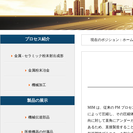
ン
ベ
ス
ト
メ
ン
ト
プロセス紹介
鋳
現在のポジション：
ホー
造,
機
金属 - セラミック粉末射出成形
械
加
工,
金属粉末冶金
複
雑
形
機械加工
状
部
製品の展示
品,
圧
MIM は、従来の PM プ
縮
によって圧縮し、その圧縮
機械伝達部品
成
向に対して直角にアンダー
形
あるため、直接製造すること
部
医療機器の付属品