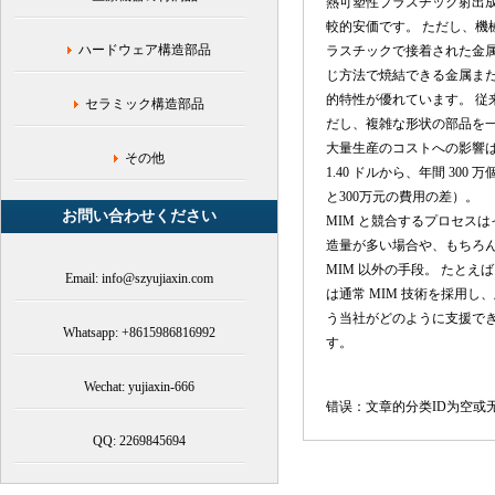
熱可塑性プラスチック射出
品,
較的安価です。 ただし、機
セ
ハードウェア構造部品
ラスチックで接着された金
ラ
ミ
じ方法で焼結できる金属また
ッ
的特性が優れています。 従
セラミック構造部品
ク
だし、複雑な形状の部品を
部
大量生産のコストへの影響は、
品,
その他
1.40 ドルから、年間 30
機
と300万元の費用の差）。
械,
お問い合わせください
MIM と競合するプロセス
造量が多い場合や、もちろん
MIM 以外の手段。 たと
Email: info@szyujiaxin.com
は通常 MIM 技術を採用
う当社がどのように支援で
Whatsapp: +8615986816992
す。
Wechat: yujiaxin-666
错误：文章的分类ID为空或
QQ: 2269845694