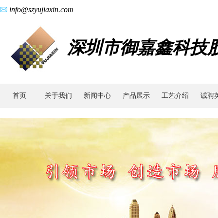
info@szyujiaxin.com
深圳市御嘉鑫科技
首页
关于我们
新闻中心
产品展示
工艺介绍
诚聘
新
闻
中
心
-
企
业
动
态
与
行