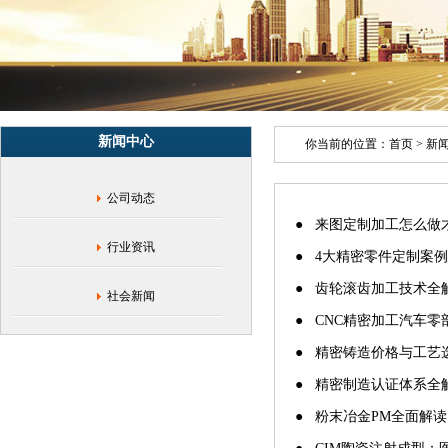
业
资
讯
新闻中心
你当前的位置：
首页
>
新
公司动态
● 来图定制加工怎么做
行业资讯
● 4大精密零件定制案例
● 齿轮滚齿加工技术全
社会新闻
● CNC精密加工汽车
● 精密铸造价格与工艺选
● 精密制造认证体系全解析：
● 粉末冶金PM全面解读：