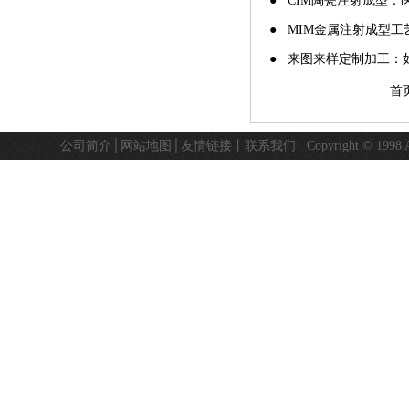
● CIM陶瓷注射成型
● MIM金属注射成型工
● 来图来样定制加工：
首
公司简介
│
网站地图
│
友情链接
丨
联系我们
Copyright © 19