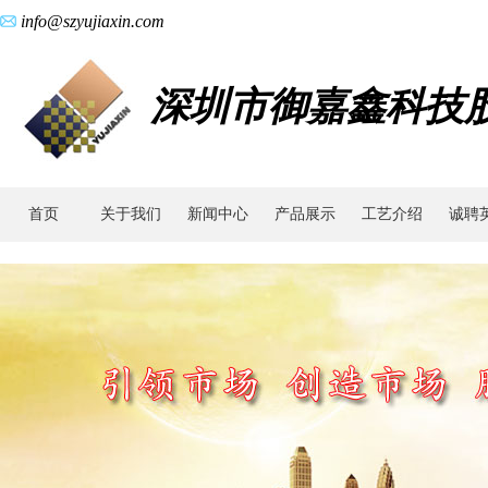
info@szyujiaxin.com
深圳市御嘉鑫科技
首页
关于我们
新闻中心
产品展示
工艺介绍
诚聘
动
态
新
闻|
粉
末
冶
金
齿
轮|
小