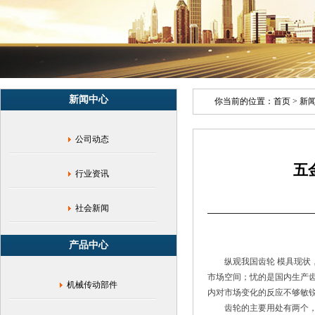
模
数
齿
轮
加
工|
广
新闻中心
东
你当前的位置：
首页
>
新
五
金
公司动态
齿
轮|
五
五
行业资讯
金
齿
轮
社会新闻
模
具|
产品中心
伞
齿
纵观我国齿轮 模具现
轮
市场空间；忧的是国内生产
机械传动部件
加
内对市场变化的反应不够敏
工|PM
齿轮的主要用处有两个