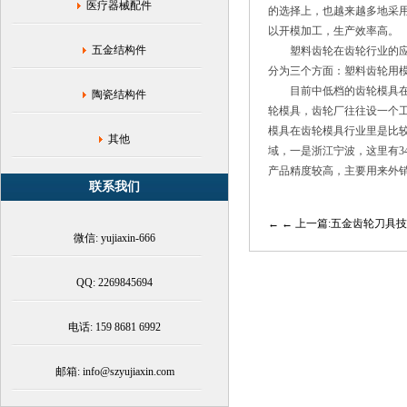
粉
医疗器械配件
的选择上，也越来越多地采
末
以开模加工，生产效率高。
压
五金结构件
塑料齿轮在齿轮行业的
制
分为三个方面：塑料齿轮用
目前中低档的齿轮模具
陶瓷结构件
轮模具，齿轮厂往往设一个
模具在齿轮模具行业里是比
其他
域，一是浙江宁波，这里有3
产品精度较高，主要用来外
联系我们
← 上一篇:五金齿轮刀具
微信: yujiaxin-666
QQ: 2269845694
电话: 159 8681 6992
邮箱: info@szyujiaxin.com