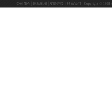
公司简介
│
网站地图
│
友情链接
丨
联系我们
Copyright © 19