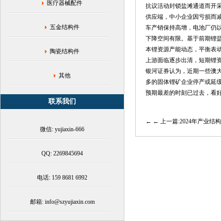
证
医疗器械配件
抗议活动封锁盐滩通道而开
券|
供应端，
中小企业
因亏损而
全
五金结构件
车产销保持高增，电池厂仍
球
新
下降空间有限。基于前期锂
能
本锂资源产能动态，平衡表
陶瓷结构件
源
上游面临逐步出清，短期锂
五
银河证券认为，近期一些澳
金
其他
多的固体锂矿企业停产或延
零
预期最差的时刻已过去，看
部
联系我们
件
供
← 上一篇:2024年产业
应
微信: yujiaxin-666
商
QQ: 2269845694
电话: 159 8681 6992
邮箱: info@szyujiaxin.com