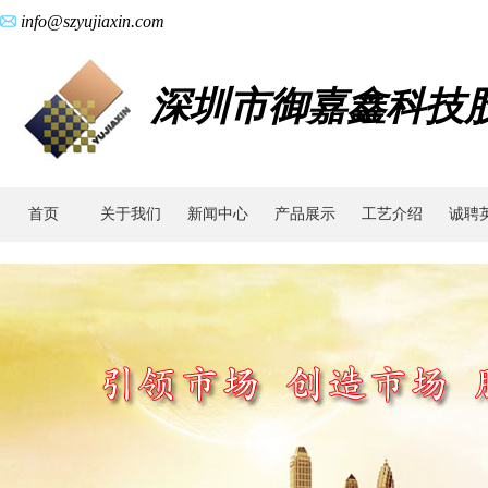
info@szyujiaxin.com
深圳市御嘉鑫科技
首页
关于我们
新闻中心
产品展示
工艺介绍
诚聘
动
态
新
闻|
澳
大
利
亚
锂
矿
商|