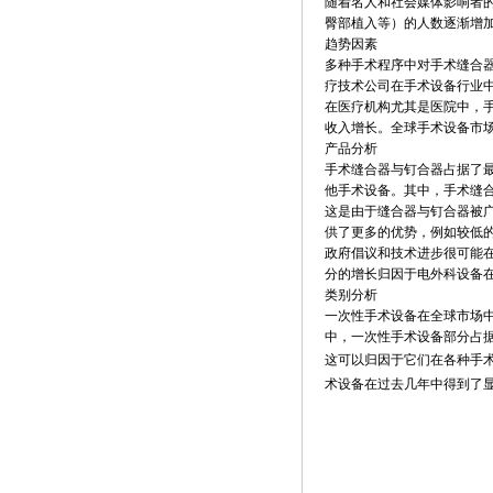
随着名人和社会媒体影响者
术|
臀部植入等）的人数逐渐增
美
趋势因素
容
多种手术程序中对手术缝合
手
疗技术公司在手术设备行业
术|
在医疗机构尤其是医院中，
原
收入增长。全球手术设备市
始
产品分析
设
手术缝合器与钉合器占据了
备
他手术设备。其中，手术缝合
制
这是由于缝合器与钉合器被
造
供了更多的优势，例如较低
商|
政府倡议和技术进步很可能在
医
分的增长归因于电外科设备
疗
类别分析
技
一次性手术设备在全球市场
术
中，一次性手术设备部分占
公
这可以归因于它们在各种手
司|
术设备在过去几年中得到了
腹
腔
镜
手
术|