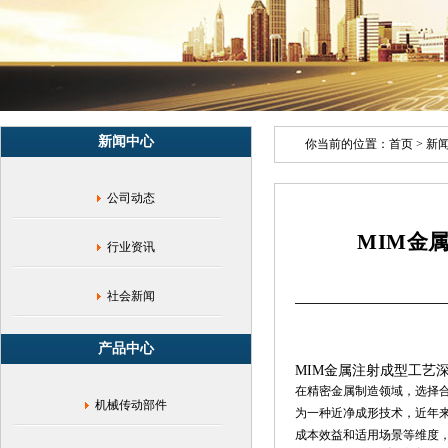
工
艺,
MIM
与
CNC
对
比,
新闻中心
精
你当前的位置：
首页
>
新
密
金
公司动态
属
零
MIM金
件,
行业资讯
粉
末
冶
社会新闻
金,
金
产品中心
属
MIM金属注射成型工艺深度解
注
射
在精密金属制造领域，选择合适的
机械传动部件
成
为一种近净成形技术，近年
型
成本效益和适用场景等维度，