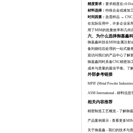
精度要求：
要求精度在±0.01
材料选择：
特殊合金或难加工
时间因素：
急需样品 → CN
在实际应用中，许多企业采
用了MIM的批量效率和几何
六、为什么选择御嘉鑫
御嘉鑫
科技
在MIM金属注
备到烧结后处理的一站式服务
迎访问我们的
产品中心
了解
御嘉鑫同时具备CNC精密
成本与质量的最佳平衡。了
外部参考链接
MPIF (Metal Powder Industries
ASM International
- 材料信
相关内容推荐
精密制造工艺概览
- 了解御
产品案例展示
- 查看更多M
关于御嘉鑫
- 我们的技术与