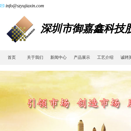
info@szyujiaxin.com
深圳市御嘉鑫科技
首页
关于我们
新闻中心
产品展示
工艺介绍
诚聘
动
态
新
闻|MIM
金
属
注
射
成
型,
MIM