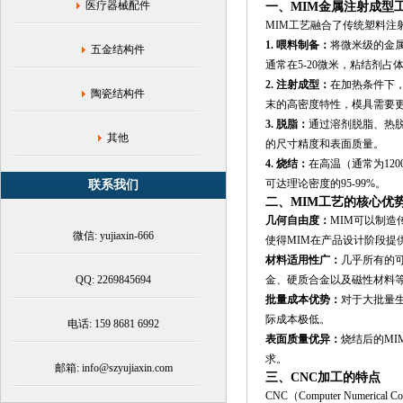
厂
医疗器械配件
一、MIM金属注射成型
家,
MIM工艺融合了传统塑料注
御
1. 喂料制备：
将微米级的金
五金结构件
嘉
通常在5-20微米，粘结剂占体
鑫
2. 注射成型：
在加热条件下
科
陶瓷结构件
技
末的高密度特性，模具需要
3. 脱脂：
通过溶剂脱脂、热
其他
的尺寸精度和表面质量。
4. 烧结：
在高温（通常为120
可达理论密度的95-99%。
联系我们
二、MIM工艺的核心优
几何自由度：
MIM可以制
微信: yujiaxin-666
使得MIM在产品设计阶段提
材料适用性广：
几乎所有的可
QQ: 2269845694
金、硬质合金以及磁性材料
批量成本优势：
对于大批量生
际成本极低。
电话: 159 8681 6992
表面质量优异：
烧结后的MIM
求。
邮箱: info@szyujiaxin.com
三、CNC加工的特点
CNC（Computer Num