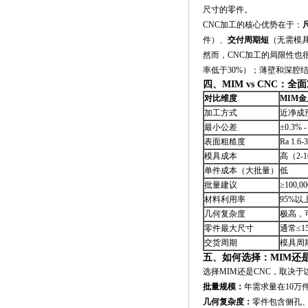
尺寸的零件。
CNC加工的核心优势在于：
件）、
交付周期短
（无需模
然而，CNC加工的局限性
率低于30%）；薄壁和深腔
四、MIM vs CNC：全
对比维度
MIM
加工方式
近净成
最小公差
±0.3% -
表面粗糙度
Ra 1.
模具成本
高（2-
单件成本（大批量）
低
批量建议
≥100,0
材料利用率
95%以
几何复杂度
极高，
零件最大尺寸
通常≤1
交货周期
模具周期
五、如何选择：MIM还是
选择MIM还是CNC，取决
批量规模：
年需求量在10万
几何复杂度：
零件包含侧孔、