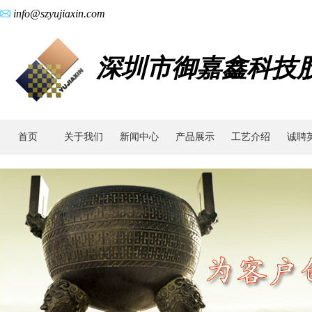
info@szyujiaxin.com
深圳市御嘉鑫科技
首页
关于我们
新闻中心
产品展示
工艺介绍
诚聘
产
品
展
示
-
医
疗
器
械
配
件