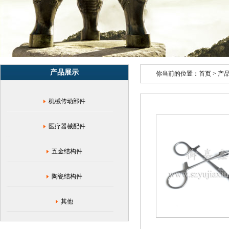
·
金
属
结
构
件
·
产品展示
军
你当前的位置：
首页
>
产
工
零
机械传动部件
部
件
医疗器械配件
五金结构件
陶瓷结构件
其他