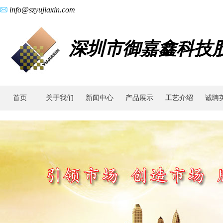
info@szyujiaxin.com
深圳市御嘉鑫科技
首页
关于我们
新闻中心
产品展示
工艺介绍
诚聘
广
东
零
件
加
工|
伞
齿
轮
轴
开