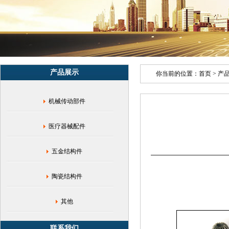
模|
端
面
齿
轮
加
工|
产品展示
不
你当前的位置：
首页
>
产
锈
钢
机械传动部件
皇
冠
齿
医疗器械配件
轮|
医
疗
五金结构件
设
备
陶瓷结构件
转
向
齿
其他
轮
联系我们