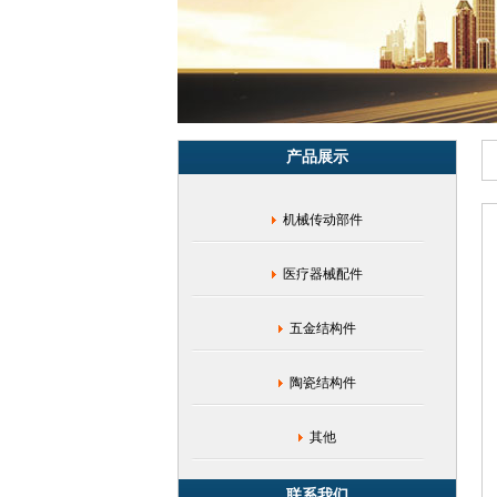
锈
钢
小
齿
轮|
波
箱
产品展示
齿
轮|
铁
机械传动部件
基
齿
轮|
医疗器械配件
粉
末
冶
五金结构件
金
齿
陶瓷结构件
轮|
多
联
其他
齿
轮
联系我们