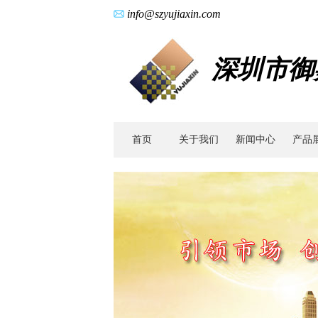
info@szyujiaxin.com
深圳市御
首页
关于我们
新闻中心
产品
广
东
零
件
加
工|
玩
具
齿
轮|
不