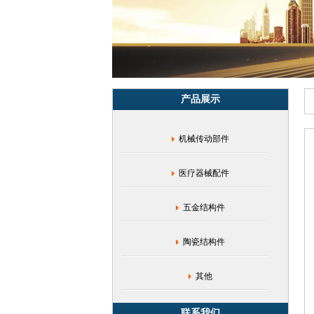
型
加
工|
粉
末
冶
金|
产品展示
超
薄
壁
机械传动部件
厚
五
金|
医疗器械配件
微
小
五
五金结构件
金|
精
陶瓷结构件
细
五
金|
其他
复
杂
联系我们