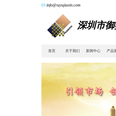
info@szyujiaxin.com
深圳市御
首页
关于我们
新闻中心
产品
广
东
零
件
加
工|
金
属
注
射
成