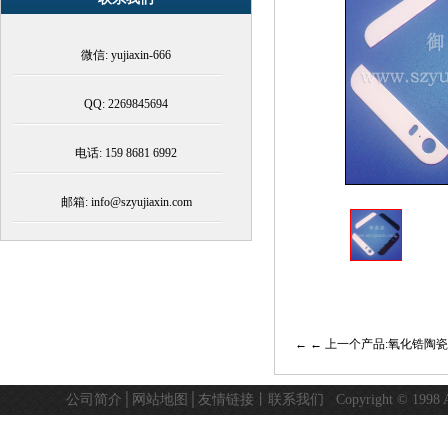
加
工
微信: yujiaxin-666
QQ: 2269845694
电话: 159 8681 6992
邮箱: info@szyujiaxin.com
← 上一个产品:氧化锆陶
公司简介
│
网站地图
│
友情链接
丨
联系我们
Copyright © 19