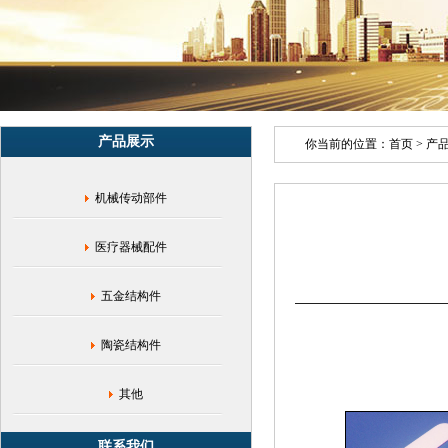
手
机
后
陶
瓷
装
饰
产品展示
片|
你当前的位置：
首页
>
产
陶
瓷
机械传动部件
粉
末
注
医疗器械配件
射|
氧
化
五金结构件
锆
陶
陶瓷结构件
瓷|
精
密
其他
陶
瓷
联系我们