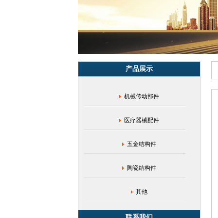
装
饰
件|
不
锈
钢
材
产品展示
质
零
件|
机械传动部件
合
金
钢
医疗器械配件
制
品|
钛
五金结构件
合
金
陶瓷结构件
零
件|
不
其他
锈
钢
联系我们