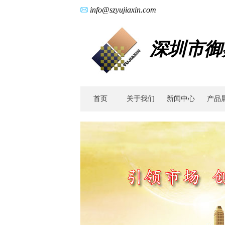
info@szyujiaxin.com
深圳市御
首页
关于我们
新闻中心
产品
广
东
零
件
加
工|
不
锈
钢
结
构