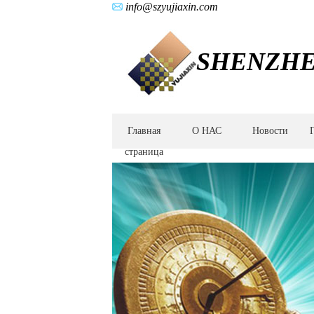
info@szyujiaxin.com
SHENZHEN
Главная
О НАС
Новости
страница
Минимально
инвазивные
хирургические
электроинструментные
передачи,
передачи
силовой
системы,
передачи
рулевой
системы,