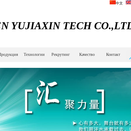
中文
 YUJIAXIN TECH CO.,LTD
Продукция
Технологии
Рекрутинг
Качество
Контакт