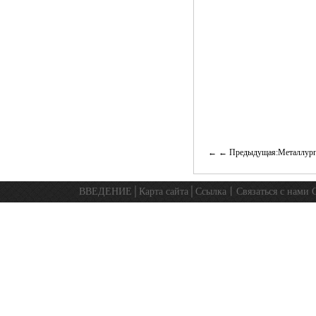
← Предыдущая:Металлурги
ВВЕДЕНИЕ
│
Карта сайта
│
Ссылка
丨
Связаться с нами