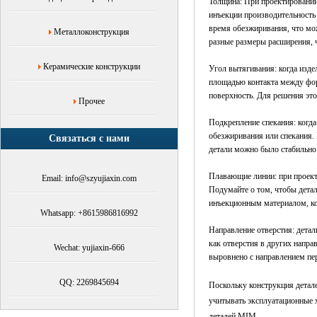
Толщина: При проектировании
инъекции производительность 
время обезжиривания, что мо
Металлоконструкция
разные размеры расширения, ч
Керамические конструкции
Угол вытягивания: когда изде
площадью контакта между фор
поверхность. Для решения эт
Прочее
Подкрепление спекания: когда
обезжиривания или спекания.
Связаться с нами
детали можно было стабильно
Плавающие линии: при проект
Email: info@szyujiaxin.com
Подумайте о том, чтобы детал
инъекционным материалом, ко
Whatsapp: +8615986816992
Направление отверстия: детал
как отверстия в других напр
Wechat: yujiaxin-666
выровнено с направлением пе
QQ: 2269845694
Поскольку конструкция детал
учитывать эксплуатационные х
деталей MIM.