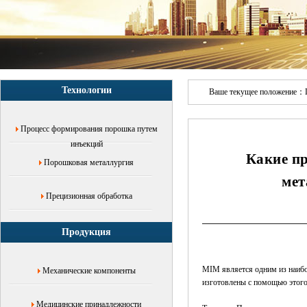
спекание,технология
обработки,глубина
вытягивания,Юй
Цзясинь
MIM
обработка,индивидуальный
завод
Технологии
по
Ваше текущее положение：
обработке
для
Процесс формирования порошка путем
предоставления
чертежей
инъекций
Какие п
Порошковая металлургия
мет
Прецизионная обработка
Продукция
MIM является одним из наибо
Механические компоненты
изготовлены с помощью этого
Медицинские принадлежности