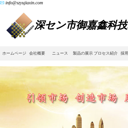
info@szyujiaxin.com
深セン市御嘉鑫科技
ホームページ
会社概要
ニュース
製品の展示
プロセス紹介
採
イ
ン
テ
リ
ジ
ェ
ン
ト
製
造,
人