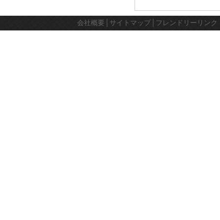
部,Yujiaxin
Group,
会社概要
│
サイトマップ
│
フレンドリーリンク
ス
マ
ー
ト
フ
ァ
ク
ト
リ
ー,
ソ
リ
ュ
ー
シ
ョ
ン
プ
ロ
バ
イ