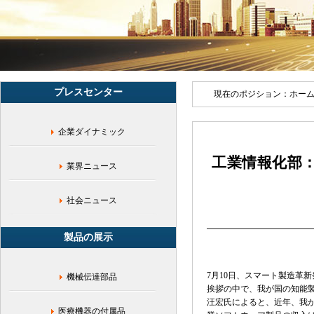
工
イ
ン
テ
リ
ジ
ェ
プレスセンター
ン
現在のポジション：
ホー
ス,
国
企業ダイナミック
家
製
工業情報化部：
造
業界ニュース
力,
中
国
社会ニュース
工
程
製品の展示
院,
イ
ン
7月10日、スマート製造革
機械伝達部品
テ
挨拶の中で、我が国の知能製
リ
汪宏氏によると、近年、我が
ジ
医療機器の付属品