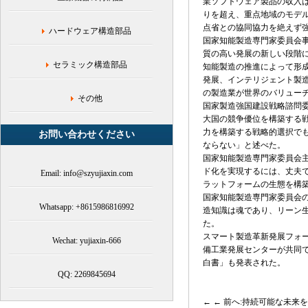
業ソフトウェア製品の収入は
ェ
りを超え、重点地域のモデ
ン
点省との協同協力を絶えず強
ハードウェア構造部品
ト
国家知能製造専門家委員会
製
質の高い発展の新しい段階
造
セラミック構造部品
知能製造の推進によって形
開
発展、インテリジェント製
発
の製造業が世界のバリュー
計
その他
国家製造強国建設戦略諮問
画,
大国の競争優位を構築する
工
力を構築する戦略的選択で
お問い合わせください
業
ならない」と述べた。
情
国家知能製造専門家委員会
報
ド化を実現するには、丈夫
Email: info@szyujiaxin.com
化
ラットフォームの生態を構
機
国家知能製造専門家委員会
器
Whatsapp: +8615986816992
造知識は魂であり、リーン
産
た。
業
スマート製造革新発展フォ
Wechat: yujiaxin-666
部,
備工業発展センターが共同
工
白書」も発表された。
業
QQ: 2269845694
情
報
← 前へ:持続可能な未来
化