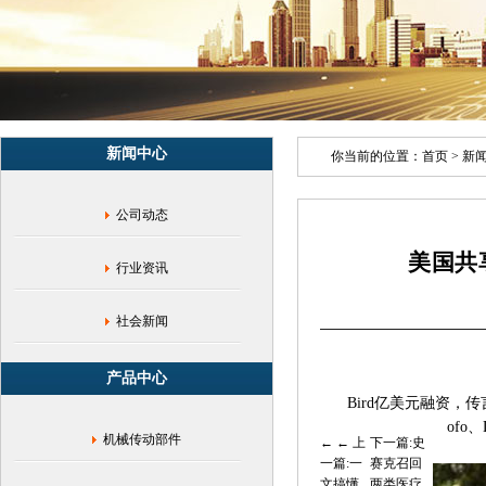
钢
配
件|
电
动
滑
板
新闻中心
车|
你当前的位置：
首页
>
新
不
锈
公司动态
钢
铸
美国共
件|
行业资讯
电
动
滑
社会新闻
板
车
产品中心
CNC
Bird
亿美元融资，传
配
件|
ofo
、
机械传动部件
← 上
下一篇:史
美
一篇:一
赛克召回
国
文搞懂
两类医疗