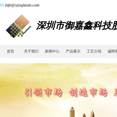
info@szyujiaxin.com
深圳市御嘉鑫科技
首页
关于我们
新闻中心
产品展示
工艺介绍
诚聘
动
态
新
闻|
滑
板
车
配
件|
不
锈