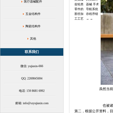
电
医疗器械配件
齿轮类
器械 手术
动
零件的
导航系统
滑
五金结构件
那些加
存程序错
板
工工艺
→
车
陶瓷结构件
其他
联系我们
微信: yujiaxin-666
QQ: 2269845694
虽然当
电话: 159 8681 6992
邮箱: info@szyujiaxin.com
也被
第二，根据公开资料，