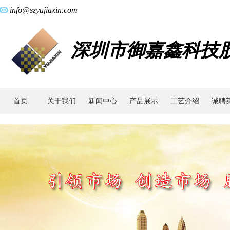
info@szyujiaxin.com
深圳市御嘉鑫科技
首页
关于我们
新闻中心
产品展示
工艺介绍
诚聘
动
态
新
闻|
金
属
粉
末
工
业
联