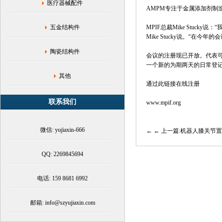
金
医疗器械配件
AMPM专注于金属添加剂制
供
应
五金结构件
MPIF总裁Mike Stuck
链|
Mike Stucky说。“在
最
新
陶瓷结构件
会议的注册现已开放。代表
技
一个新的为期两天的日常登
术
发
其他
通过此链接在线注册
展|
金
联系我们
www.mpif.org
属
定
制
微信: yujiaxin-666
← 上一篇:机器人膝关节
加
工
提
QQ: 2269845694
供
商
电话: 159 8681 6992
邮箱: info@szyujiaxin.com