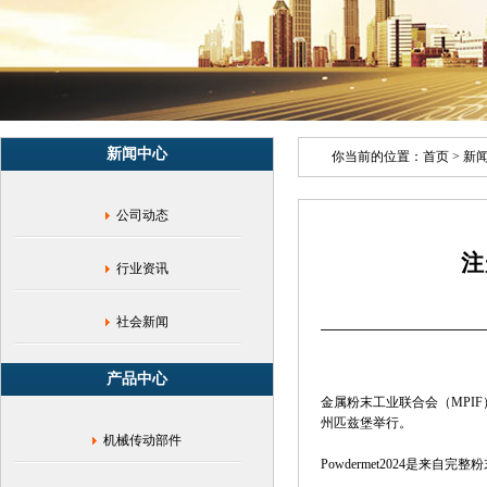
合
会|
美
国
宾
夕
法
新闻中心
尼
你当前的位置：
首页
>
新
亚
州
公司动态
匹
兹
注
堡|
行业资讯
金
属
添
社会新闻
加
剂
产品中心
制
金属粉末工业联合会（MPIF）
造|
州匹兹堡举行。
粉
机械传动部件
末
Powdermet2024是
冶