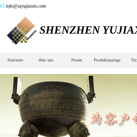
info@szyujiaxin.com
SHENZHEN YUJIAX
Startseite
über uns
Presse
Produktanzeige
Tec
Produkte
-
Medizintechnikteile
·
Metallstrukturkomponenten
·
Verteidigungskomponenten