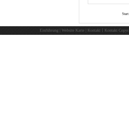
Star
Einführung
|
Website Karte
|
Kontakt
丨
Kontakt
Copyr