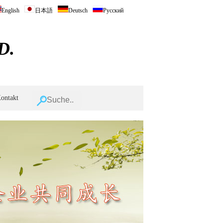
English
日本語
Deutsch
Русский
D.
ontakt