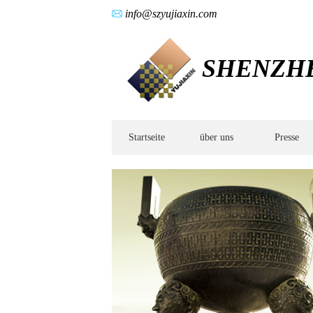
info@szyujiaxin.com
SHENZHEN
Startseite
über uns
Presse
Produkte
-
Medizintechnikteile
·
Metallstrukturkomponenten
·
Verteidigungskomponenten