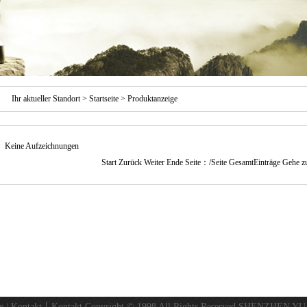
Ihr aktueller Standort >
Startseite
>
Produktanzeige
Keine Aufzeichnungen
Start Zurück Weiter Ende Seite：/Seite GesamtEinträge Gehe z
e
|
Kontakt
丨
Kontakt
Copyright © 1998 All Rights Reserved.SHENZHEN Y