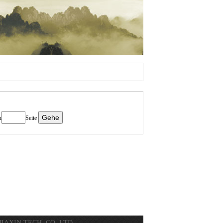
u
Seite
UJIAXIN TECH. CO.,LTD.