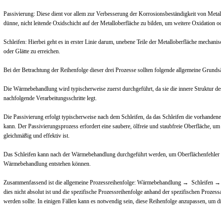
Passivierung: Diese dient vor allem zur Verbesserung der Korrosionsbeständigkeit von Metall
dünne, nicht leitende Oxidschicht auf der Metalloberfläche zu bilden, um weitere Oxidation 
Schleifen: Hierbei geht es in erster Linie darum, unebene Teile der Metalloberfläche mechani
oder Glätte zu erreichen.
Bei der Betrachtung der Reihenfolge dieser drei Prozesse sollten folgende allgemeine Grunds
Die Wärmebehandlung wird typischerweise zuerst durchgeführt, da sie die innere Struktur de
nachfolgende Verarbeitungsschritte legt.
Die Passivierung erfolgt typischerweise nach dem Schleifen, da das Schleifen die vorhanden
kann. Der Passivierungsprozess erfordert eine saubere, ölfreie und staubfreie Oberfläche, um 
gleichmäßig und effektiv ist.
Das Schleifen kann nach der Wärmebehandlung durchgeführt werden, um Oberflächenfehler o
Wärmebehandlung entstehen können.
Zusammenfassend ist die allgemeine Prozessreihenfolge: Wärmebehandlung → Schleifen → Pa
dies nicht absolut ist und die spezifische Prozessreihenfolge anhand der spezifischen Proze
werden sollte. In einigen Fällen kann es notwendig sein, diese Reihenfolge anzupassen, um di