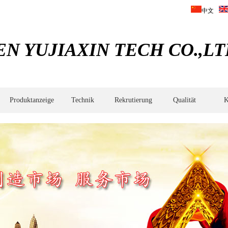
中文
 YUJIAXIN TECH CO.,LT
Produktanzeige
Technik
Rekrutierung
Qualität‌
K
arbeitung,Metallpulverinjektionsbehandlung,mechanische
ständigkeit,Oxidfilm,Oberflächenrauheit,Oberflächenfinish