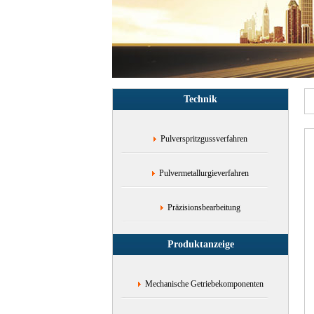
Technik
Pulverspritzgussverfahren
Pulvermetallurgieverfahren
Präzisionsbearbeitung
Produktanzeige
Mechanische Getriebekomponenten