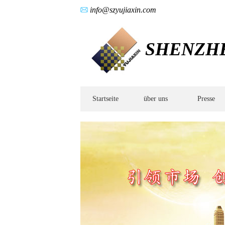
info@szyujiaxin.com
SHENZHEN
Startseite
über uns
Presse
Metallwärmebehandlung,Passivierungsbehandlung,Schleifbearbeitung,Metallver
Eigenschaften,Metallinnere
Struktur,Vakuumwärmebehandlung,Oberflächenbehandlungstechnik,Korrosionsbe