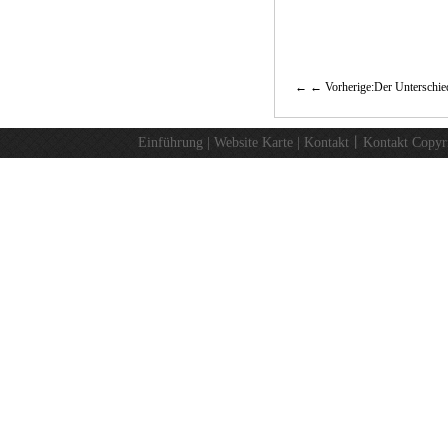
← Vorherige:Der Unterschie
Einführung
|
Website Karte
|
Kontakt
丨
Kontakt
Copyr