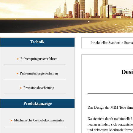
Werkzeuge,Elektronik,MIM
Teile
Kategorie
mechanische
Teile
und
Zubehör,Metall
Technik
Spritzguss
Ihr aktueller Standort >
Starts
MIM
Teile
Pulverspritzgussverfahren
Desi
Pulvermetallurgieverfahren
Präzisionsbearbeitung
Produktanzeige
Das Design der MIM-Teile ähnel
Da sie nicht durch traditionell
Mechanische Getriebekomponenten
neu zu erfinden, sich vorzustel
und dekorative Merkmale forme