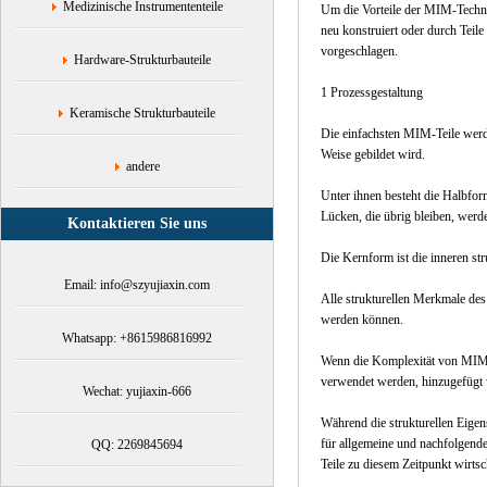
Medizinische Instrumententeile
Um die Vorteile der MIM-Techno
neu konstruiert oder durch Teile
vorgeschlagen.
Hardware-Strukturbauteile
1 Prozessgestaltung
Keramische Strukturbauteile
Die einfachsten MIM-Teile werd
Weise gebildet wird.
andere
Unter ihnen besteht die Halbfor
Lücken, die übrig bleiben, werd
Kontaktieren Sie uns
Die Kernform ist die inneren st
Email: info@szyujiaxin.com
Alle strukturellen Merkmale de
werden können.
Whatsapp: +8615986816992
Wenn die Komplexität von MIM-T
verwendet werden, hinzugefügt 
Wechat: yujiaxin-666
Während die strukturellen Eigens
für allgemeine und nachfolgen
QQ: 2269845694
Teile zu diesem Zeitpunkt wirtsch