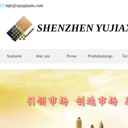
info@szyujiaxin.com
SHENZHEN YUJIAX
Startseite
über uns
Presse
Produktanzeige
Tec
MIM
Teile
Design,Metall
Spritzguss,Metall
Spritzguss
Prozess,Zugwinkel,Luft-
und
Raumfahrt,medizinische
Zahnmedizin,medizinische
Ausrüstung,MIM
Teile,Hardware