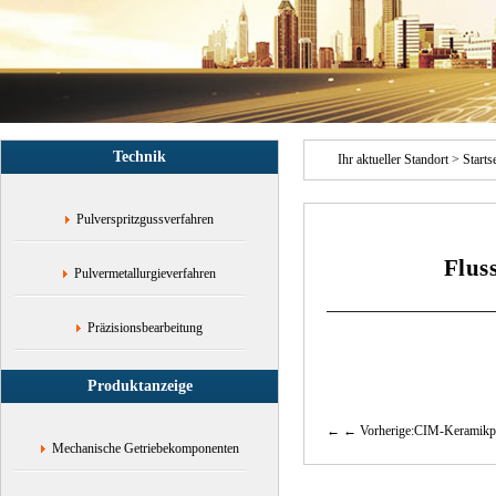
Keramik-
Pulver-
Injektion,Aluminiumoxid-
Pulver-
Injektion,Aluminiumoxid-
Keramik-
Pulver-
Technik
Injektion,Titan-
Ihr aktueller Standort >
Starts
Keramik-
Pulver-
Pulverspritzgussverfahren
Injektion
Flus
Pulvermetallurgieverfahren
Präzisionsbearbeitung
Produktanzeige
← Vorherige:CIM-Keramikpu
Mechanische Getriebekomponenten