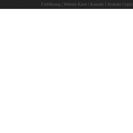
Einführung
|
Website Karte
|
Kontakt
丨
Kontakt
Copyr