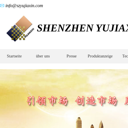
info@szyujiaxin.com
SHENZHEN YUJIAX
Startseite
über uns
Presse
Produktanzeige
Tec
Flussdiagramm
des
Injektionsprozesses,Keramikpulver-
Injektionsprozess,CIM-
Verarbeitung,Keramikpulver-
Injektion,Keramikpulver-
Spritzguss,CIM-
Pulver-
Injektion,Zirkonoxid-
Pulver-
Injektion,Zirkoniumoxid-