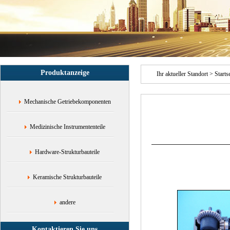
Produktanzeige
Ihr aktueller Standort >
Starts
Mechanische Getriebekomponenten
Medizinische Instrumententeile
Hardware-Strukturbauteile
Keramische Strukturbauteile
andere
Kontaktieren Sie uns