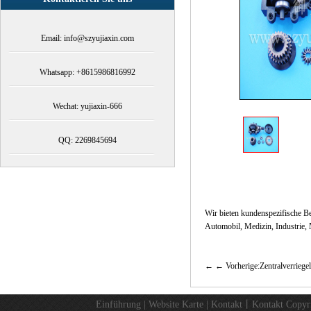
Email: info@szyujiaxin.com
Whatsapp: +8615986816992
Wechat: yujiaxin-666
QQ: 2269845694
Wir bieten kundenspezifische Be
Automobil, Medizin, Industrie, M
← Vorherige:Zentralverriege
Einführung
|
Website Karte
|
Kontakt
丨
Kontakt
Copyr