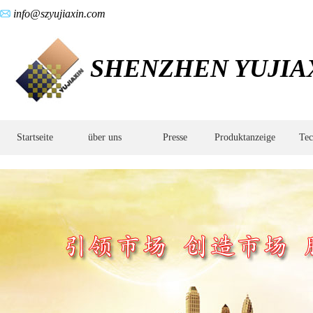
info@szyujiaxin.com
SHENZHEN YUJIAX
Startseite
über uns
Presse
Produktanzeige
Tec
Ferngesteuertes
Autogetriebe,Lenkgetriebe,Getriebe,Präzisionsgetriebe,Kegelrad,Spiralkegelra
aus
legiertem
Stahl