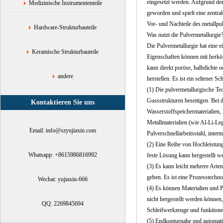
eingesetzt werden. Aufgrund der
Medizinische Instrumententeile
geworden und spielt eine zentra
Vor- und Nachteile des metallpu
Hardware-Strukturbauteile
Was nutzt die Pulvermetallurgie
Die Pulvermetallurgie hat eine
Keramische Strukturbauteile
Eigenschaften können mit herkö
kann direkt poröse, halbdichte 
andere
herstellen. Es ist ein seltener S
(1) Die pulvermetallurgische T
Gussstrukturen beseitigen. Bei 
Kontaktieren Sie uns
Wasserstoffspeichermaterialien,
Metallmaterialien (wie Al-Li-Le
Email: info@szyujiaxin.com
Pulverschnellarbeitsstahl, inter
(2) Eine Reihe von Hochleistungs
Whatsapp: +8615986816992
feste Lösung kann hergestellt w
(3) Es kann leicht mehrere Arte
geben. Es ist eine Prozesstech
Wechat: yujiaxin-666
(4) Es können Materialien und P
nicht hergestellt werden können
QQ: 2269845694
Schleifwerkzeuge und funktione
(5) Endkonturnahe und automati