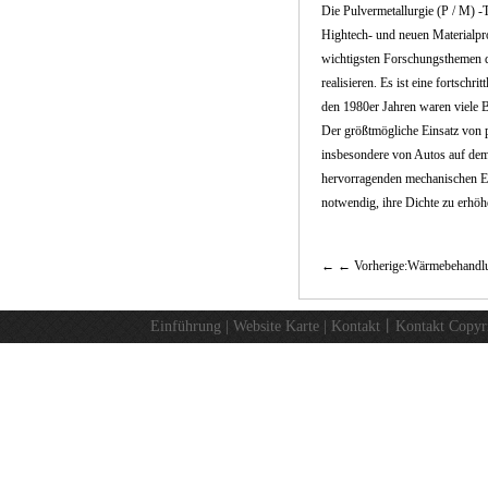
Die Pulvermetallurgie (P / M) -
Hightech- und neuen Materialpr
wichtigsten Forschungsthemen d
realisieren. Es ist eine fortschr
den 1980er Jahren waren viele B
Der größtmögliche Einsatz von p
insbesondere von Autos auf dem 
hervorragenden mechanischen Ei
notwendig, ihre Dichte zu erhöh
← Vorherige:Wärmebehandlu
Einführung
|
Website Karte
|
Kontakt
丨
Kontakt
Copyr