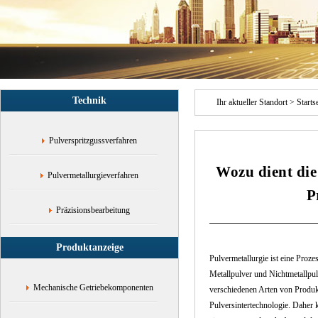
Lager,Zahnräder
mit
komplexer
Form,Luftfahrtfilterzubehör,Reibungsmaterialien,Stoßdämpferteile
Technik
Ihr aktueller Standort >
Starts
Pulverspritzgussverfahren
Wozu dient die
Pulvermetallurgieverfahren
P
Präzisionsbearbeitung
Produktanzeige
Pulvermetallurgie ist eine Proz
Metallpulver und Nichtmetallpu
Mechanische Getriebekomponenten
verschiedenen Arten von Produkt
Pulversintertechnologie. Daher 