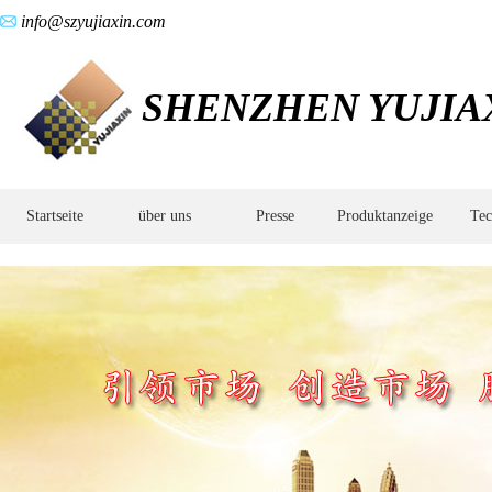
info@szyujiaxin.com
SHENZHEN YUJIAX
Startseite
über uns
Presse
Produktanzeige
Tec
Metallpulvermetallurgie,Sinterteile
aus
Metallpulver,Pressen
von
Metallpulver,PM
drückt,Hersteller
von
Pulvermetallurgie
in
Guangdong,Poröse
selbstschmierende